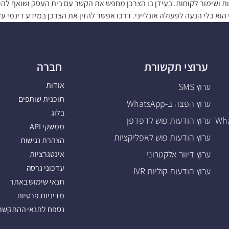
ירות ושימור לקוחות. בעידן בו הצרכן מחפש את הקשר עם בית העסק ושואף ל
הוא כלי הנעה לפעולה אונלייני. דרכו אפשר להזין את הצרכן במידע דינמי ע
ערוצי תקשורת
חברה
אודות
ערוץ SMS
תוכנית שותפים
ערוץ הפצה ב-WhatsApp
בלוג
ערוץ הודעות פוש לדפדפן
ממשקי API
ערוץ הודעות פוש לאפליקציות
הצהרת נגישות
ערוץ דיוור אלקטרוני
אינטגרציות
עדכוני גרסה
ערוץ הודעות קוליות IVR
תנאי שימוש באתר
מדיניות פרטיות
נספח לתנאי ההתקשרו