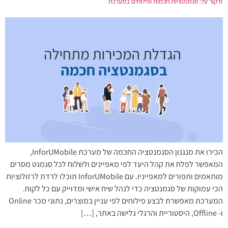
זרקור על: סגמנטציות חכמות ופילוחים במערכת
הכירו את מנגנון הסגמנטציה החכמה של מערכת InforUMobile,
המאפשר לפלח את קהל היעד לפי מאפיינים ולשלוח לכל סגמנט מסרים
מותאמים ותפורים למאפייניו. עם InforUMobile תוכלו לרדת לרזולוציות
הכי עמוקות של סגמנטציה כדי לנהל שיח אישי ומדוייק עם כל לקוח.
המערכת מאפשרת לבצע פילוחים לפי עניין במוצרים, נתוני מכר Online
ו- Offline, היסטוריית והרגלי גלישה באתר, […]