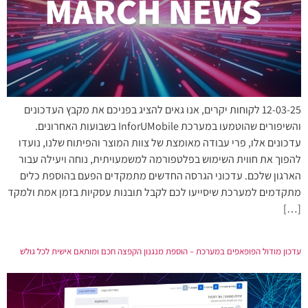
12-03-25 לקוחות יקרים, אנו גאים להציג בפניכם את מקבץ העדכונים
והשיפורים שהוטמעו במערכת InforUMobile בשבועות האחרונים.
עדכונים אלו, פרי עבודה מאומצת של צוות המוצר והפיתוח שלנו, נועדו
להפוך את חווית השימוש בפלטפורמה למשמעויתית, נוחה ויעילה עבור
הארגון שלכם. עדכוני הגרסה החדשים מתמקדים הפעם בהוספת כלים
מתקדמים למערכת שיסייעו לכם לקבל תובנות עסקיות בזמן אמת ולמקד
[…]
עדכון מודול הפופאפים במערכת – הוספת מנגנון הקפצה חכם ומותאם אישית לכל גולש