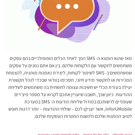
מאז שהוא הומצא ה- SMS הפך לאחד הכלים הופופולריים בהם עסקים
משתמשים לתקשור עם הלקוחות שלהם. בין אם אתם נמנים על עסקים
שמשתמשים ב- SMS לשימור לקוחות, ליצירת נאמנות מותגית, להצמחת
המכירות או לתקשור מידע חיוני, תסכימו בוודאי שבכדי לנהל תקשורת
יעילה בעזרת הכלי יש חשיבות עצומה לתשתית בה משתמשים לשליחת
ההודעות. כיוון שכך, חשבנו שיעניין אתכם לקרוא על מספר פיצ'רים
שעומדים לרשותכם במודול שליחת הודעות ה- SMS במערכת
InforUMobile, אשר יעניקו לכם – שולחי ההודעות – יותר דרגות חופש
לטיוב ההפצות שלכם ולהשגת המטרות העסקיות שלכם.
הנעה לפעולה – הלב של כל קמפיין – כלים למימוש מיטבי במערכת