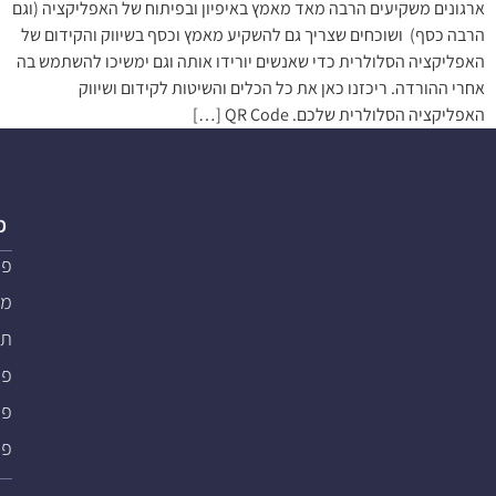
ארגונים משקיעים הרבה מאד מאמץ באיפיון ובפיתוח של האפליקציה (וגם
הרבה כסף) ושוכחים שצריך גם להשקיע מאמץ וכסף בשיווק והקידום של
האפליקציה הסלולרית כדי שאנשים יורידו אותה וגם ימשיכו להשתמש בה
אחרי ההורדה. ריכזנו כאן את כל הכלים והשיטות לקידום ושיווק
האפליקציה הסלולרית שלכם. QR Code […]
פ
פת
מער
תוכ
פת
פתרו
פת