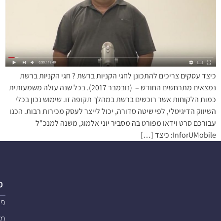
כיצד עסקים צריכים להתכונן לחגי הקניות ברשת ? חגי הקניות ברשת
נמצאים מתרחשים החודש – (נובמבר 2017). בכל שנה עולה משמעותית
כמות הלקוחות אשר רוכשים ברשת במהלך תקופה זו. שימוש נכון בכלי
השיווק הדיגיטלי, לפי שיטה סדורה, יכול לייצר לעסק מכירות רבות. הכנו
עבורכם סרט וידאו מפורט בה מסביר יוני אלמוג, משנה למנכ"ל
InforUMobile: כיצד […]
פ
פת
מער