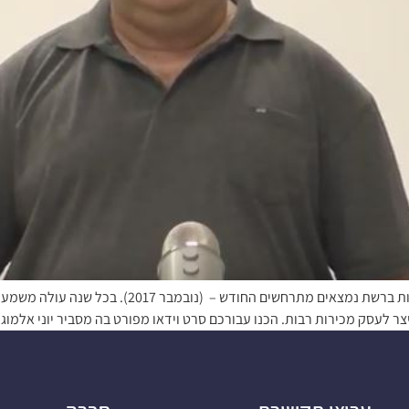
כיצד עסקים צריכים להתכונן לחגי הקניות ברשת ? חגי 
ק מכירות רבות. הכנו עבורכם סרט וידאו מפורט בה מסביר יוני אלמוג, משנה למנכ"ל obile