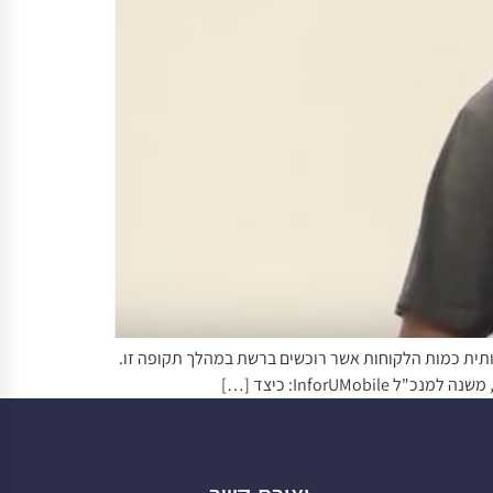
הקניות ברשת נמצאים מתרחשים החודש – (נובמבר 2017). בכל שנה עולה משמעותית כמות הלקוחות אשר רוכשים ברשת במהלך תקופה זו.
InforUM: כיצד […]