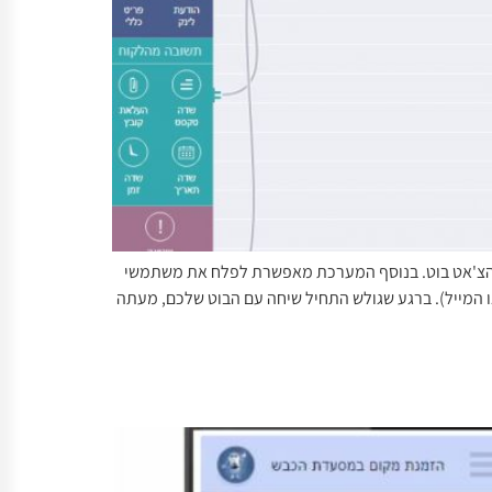
ם העסק שלכם שיחה באמצעות הצ'אט בוט. בנוסף המערכת מאפשרת לפלח את משתמשי
ל פי האינטראקציות אשר התרחשו במהלך השיחות ואז לשלוח הודעות שונות לכל פילוח. (בדומה לניהול קבוצות במודול ה- SMS או המייל). ברגע שגולש התחיל שיחה עם הבוט שלכם, מעתה