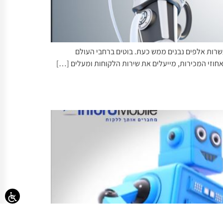
ה! בשנה האחרונה (מאז שפייסבוק פתחה את המסנגר שלה למפתחי בוטים), נבנו יותר מ-34,000 בוטים. ועשרות אלפים נבנים ממש כעת. בוטים ברחבי העולם
אחוזי המכירות, מייעלים את שירות הלקוחות ומעלים […]