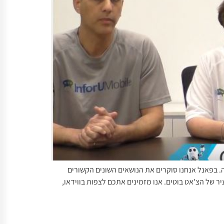
 InforUMobile בנושא: צ'אט בוטים, דרכי שימוש והפצה. בפאנל אנחנו סוקרים את הנושאים השונים הקשורים
 של הצ'אט בוטים. אנו מזמינים אתכם לצפות בווידאו,