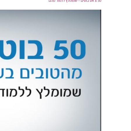
50 צ'אט בוטים – שמומלץ ללמוד מהם