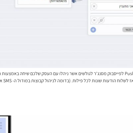
מערכת InforUMobile מאפשרת לשלוח הודעות יזומות ב Push לפייסבוק מסנג'ר לגולשים אשר ניהלו ע
הבוט ע