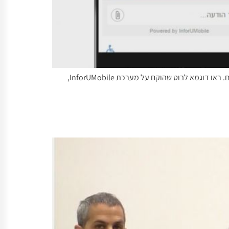
צ'אט בוטים הם הדבר החם ביותר כעת בעולם השיווק הדיגיטלי. גם עולם הקמעונאות והמסעדות יכול להפיק ערך רב משימוש בצ'אט בוטים. ראו דוגמא לבוט שהוקם על מערכת InforUMobile,