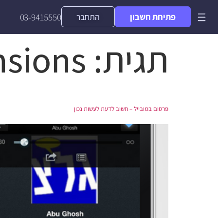
פתיחת חשבון
התחבר
03-9415550
תגית:
nsions
פרסום במובייל – חשוב לדעת לעשות נכון