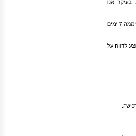
 בעיקר אנו
91% מבעלי סמארטפונים מחזיקים את הטלפון הנייד שלהם צמוד אליהם 24 שעות ביממה 7 ימים
 גנוב. לעומת זאת לוקח 68 דקות בממוצע לדווח על