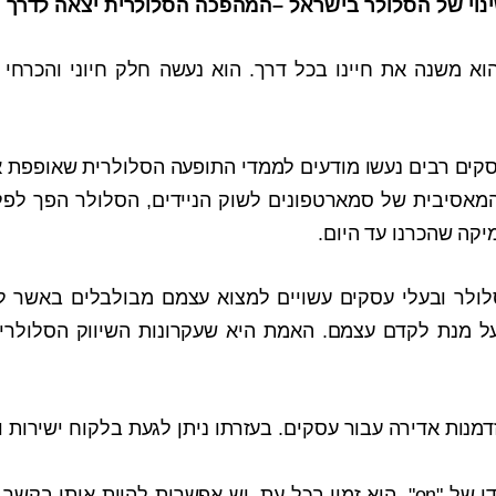
א משנה את חיינו בכל דרך. הוא נעשה חלק חיוני והכרחי ב
קים רבים נעשו מודעים לממדי התופעה הסלולרית שאופפת או
מאסיבית של סמארטפונים לשוק הניידים, הסלולר הפך לפ
קה שהכרנו עד היום.
לולר ובעלי עסקים עשויים למצוא עצמם מבולבלים באשר ל
על מנת לקדם עצמם. האמת היא שעקרונות השיווק הסלולרי
זדמנות אדירה עבור עסקים. בעזרתו ניתן לגעת בלקוח ישירות ו
הלקוח כיום הוא במצב תמידי של "on". הוא זמין בכל עת, יש אפשרות להיות אית