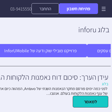
פתיחת חשבון
התחבר
03-9415550
בלוג inforu
ם עסקים
פרוייקט מובילי שוק ודעה של InforUMobile
עידן הערך: סיכום דוח נאמנות הלקוחות הגלוב
בלוג
לפני כמה ימים פורסם מחקר הנאמנ
של ענף נאמנות הלקוחות בעולם. אנטבו…
למאמר