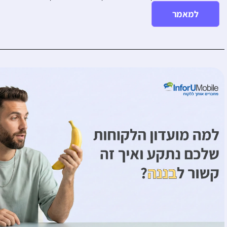
למאמר