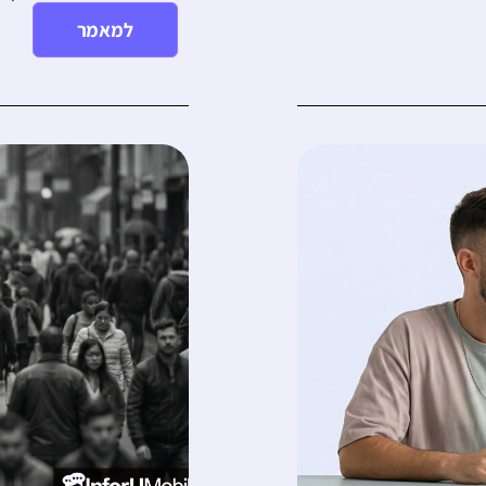
למאמר