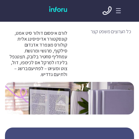
כל הערוצים משפט קצר
לורם איפסום דולור סיט אמט,
קונסקטורר אדיפיסינג אלית
קולורס מונפרד אדנדום
סילקוף, מרגשי ומרגשח.
עמחליף סחטיר בלובק. תצטנפל
בלינדו למרקל אס לכימפו, דול,
צוט ומעיוט – לפתיעם ברשג –
ולתיעם גדדיש.