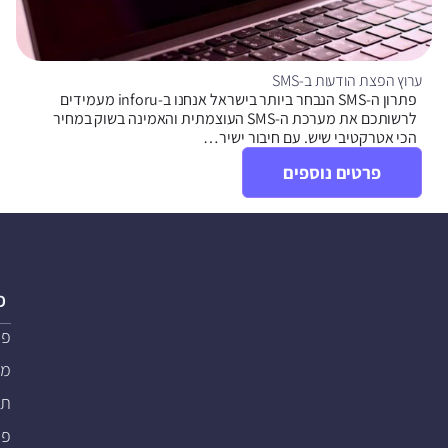
ערוץ הפצת הודעות ב-SMS
פתרון ה-SMS הנבחר ביותר בישראל אנחנו ב-inforu מעמידים
לרשותכם את מערכת ה-SMS העוצמתית והאמינה בשוק במחיר
הכי אטרקטיבי שיש. עם חיבור ישיר…
פרטים נוספים
פ
פת
מער
תוכ
פת