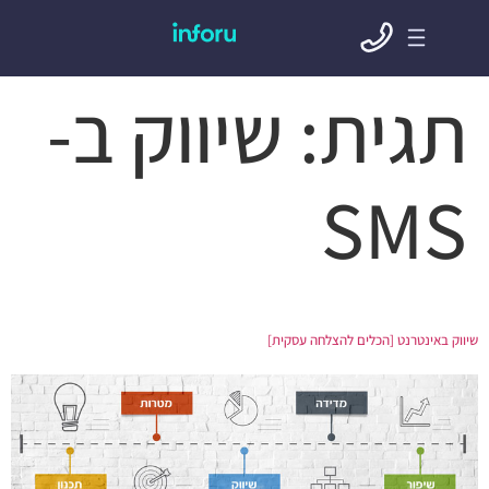
תגית:
שיווק ב-
SMS
שיווק באינטרנט [הכלים להצלחה עסקית]