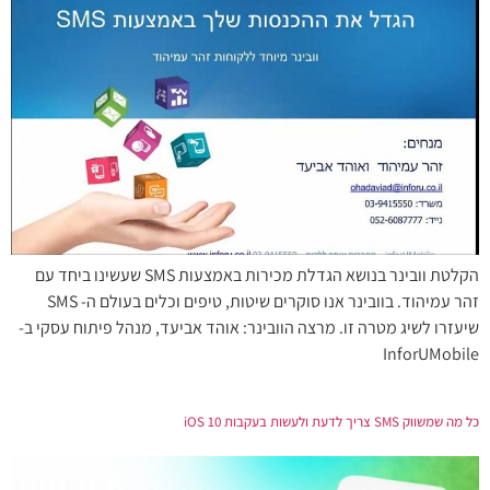
הקלטת וובינר בנושא הגדלת מכירות באמצעות SMS שעשינו ביחד עם
זהר עמיהוד. בוובינר אנו סוקרים שיטות, טיפים וכלים בעולם ה- SMS
שיעזרו לשיג מטרה זו. מרצה הוובינר: אוהד אביעד, מנהל פיתוח עסקי ב-
InforUMobile
כל מה שמשווק SMS צריך לדעת ולעשות בעקבות iOS 10