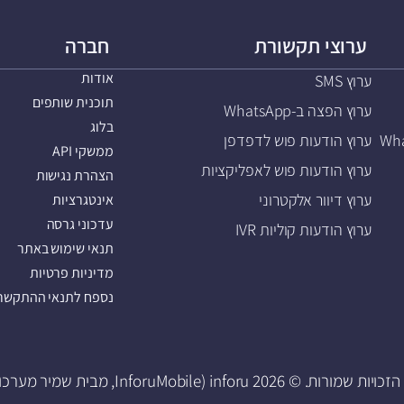
ערוצי תקשורת
חברה
אודות
ערוץ SMS
תוכנית שותפים
ערוץ הפצה ב-WhatsApp
בלוג
ערוץ הודעות פוש לדפדפן
ממשקי API
ערוץ הודעות פוש לאפליקציות
הצהרת נגישות
ערוץ דיוור אלקטרוני
אינטגרציות
עדכוני גרסה
ערוץ הודעות קוליות IVR
תנאי שימוש באתר
מדיניות פרטיות
נספח לתנאי ההתקשרו
 שמורות. © 2026 inforu (InforuMobile, מבית שמיר מערכות).