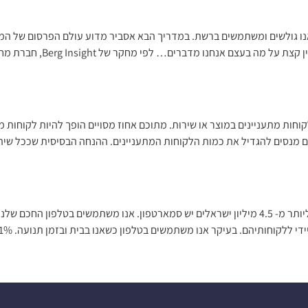
ופן בו אנו גולשים ומשתמשים ברשת. במדריך הבא אסביר מדוע עולם הפרסום של
אנחנו מדברים… לפי מחקר של Berg Insight, חברת מחקר שוודית, […]
וחות מתעניינים במוצר או שירות. מתוכם אחוז מסויים הופך להיות לקוחות מ
מנסים להגדיל את כמות הלקוחות המתעניינים. ההנחה הבסיסית שככל שיהי
שיווק סלולרי – המדריך המלא של InforUMobile הידעת? ליותר מ- 4.5 מיליון ישראלים יש סמארטפון. 
אנו משתמשים בטלפון כשאנו בבית ובזמן תנועה. 91% מבעלי סמארטפונים מחזיקים את הטלפון הנייד […]