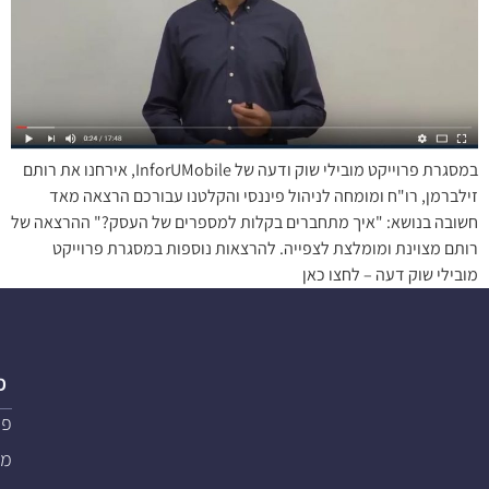
במסגרת פרוייקט מובילי שוק ודעה של InforUMobile, אירחנו את רותם
זילברמן, רו"ח ומומחה לניהול פיננסי והקלטנו עבורכם הרצאה מאד
חשובה בנושא: "איך מתחברים בקלות למספרים של העסק?" ההרצאה של
רותם מצוינת ומומלצת לצפייה. להרצאות נוספות במסגרת פרוייקט
מובילי שוק דעה – לחצו כאן
פ
פת
מער