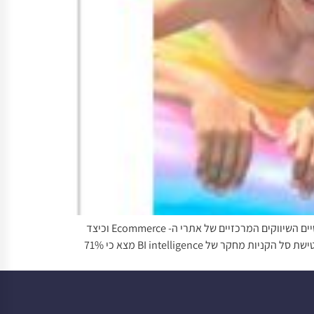
תחום ה- Ecommerce היום בפריחה גדולה עקב השינוי התודעתי אצל הצרכן לגבי הנכונות לרכוש באינטרנט. בפוסט הנ"ל נסקור את הקשיים השיווקים המרכזיים של אתרי ה- Ecommerce וכיצד
ניתן לפתור אותם באמצעות כלים מתקדמים בשיווק דיגיטלי וכל זאת לצורך הגדלת מכירות. Dynamic Product Ads בפייסבוק הבעיה: נטישת סל הקניות מחקר של BI intelligence מצא כי 71%