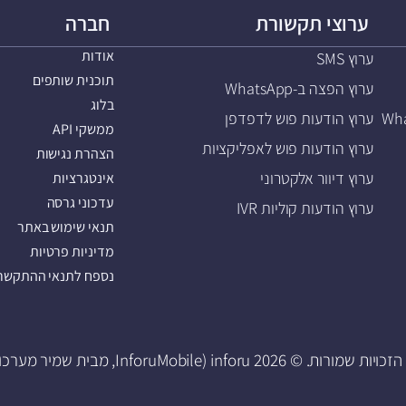
ערוצי תקשורת
חברה
אודות
ערוץ SMS
תוכנית שותפים
ערוץ הפצה ב-WhatsApp
בלוג
ערוץ הודעות פוש לדפדפן
ממשקי API
ערוץ הודעות פוש לאפליקציות
הצהרת נגישות
ערוץ דיוור אלקטרוני
אינטגרציות
עדכוני גרסה
ערוץ הודעות קוליות IVR
תנאי שימוש באתר
מדיניות פרטיות
נספח לתנאי ההתקשרו
 שמורות. © 2026 inforu (InforuMobile, מבית שמיר מערכות).