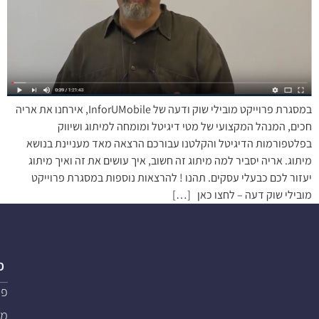
במסגרת פרוייקט מובילי שוק ודעה של InforUMobile, אירחנו את אריה
חכים, המנהל המקצועי של מטי דיגיטל ומומחה למיתוג ושיווק
בפלטפורמות הדיגיטל והקלטנו עבורכם הרצאה מאד מעניינת בנושא
מיתוג. אריה יסביר למה מיתוג זה חשוב, איך עושים את זה ואיך מיתוג
יעזור לכם כבעלי עסקים. תהנו ! להרצאות נוספות במסגרת פרוייקט
מובילי שוק דעה – לחצו כאן […]
פ
פת
מער