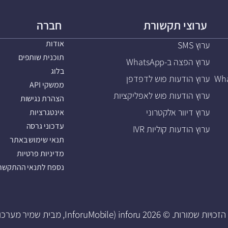
ערוצי תקשורת
חברה
אודות
ערוץ SMS
תוכנית שותפים
ערוץ הפצה ב-WhatsApp
בלוג
ערוץ הודעות פוש לדפדפן
ממשקי API
ערוץ הודעות פוש לאפליקציות
הצהרת נגישות
ערוץ דיוור אלקטרוני
אינטגרציות
עדכוני גרסה
ערוץ הודעות קוליות IVR
תנאי שימוש באתר
מדיניות פרטיות
נספח לתנאי ההתקשרו
 שמורות. © 2026 inforu (InforuMobile, מבית שמיר מערכות).