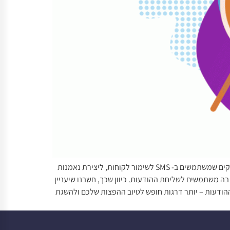
מאז שהוא הומצא ה- SMS הפך לאחד הכלים הופופולריים בהם עסקים משתמשים לתקשור עם הלקוחות שלהם. בין אם אתם נמנים על עסקים שמשתמשים ב- SMS לשימור לקוחות, ליצירת נאמנות
ה משתמשים לשליחת ההודעות. כיוון שכך, חשבנו שיעניין
חת הודעות ה- SMS במערכת InforUMobile, אשר יעניקו לכם – שולחי ההודעות – יותר דרגות חופש לטיוב ההפצות שלכם ולהשגת