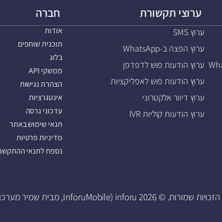
ערוצי תקשורת
חברה
אודות
ערוץ SMS
תוכנית שותפים
ערוץ הפצה ב-WhatsApp
בלוג
ערוץ הודעות פוש לדפדפן
ממשקי API
ערוץ הודעות פוש לאפליקציות
הצהרת נגישות
ערוץ דיוור אלקטרוני
אינטגרציות
עדכוני גרסה
ערוץ הודעות קוליות IVR
תנאי שימוש באתר
מדיניות פרטיות
נספח לתנאי ההתקשרו
 שמורות. © 2026 inforu (InforuMobile, מבית שמיר מערכות).