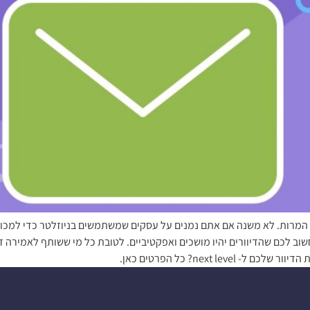
ל המרות. לא משנה אם אתם נמנים על עסקים שמשתמשים בניוזלטר כדי למכור
ב לכם שהדיוורים יהיו מושכים ואפקטיביים. לטובת כל מי ששותף לאמירה זו 
next l? כל הפרטים כאן.