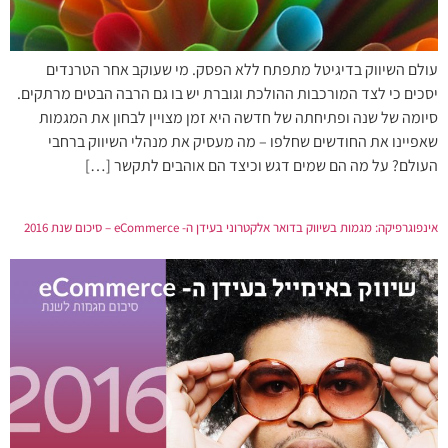
עולם השיווק בדיגיטל מתפתח ללא הפסק. מי שעוקב אחר הטרנדים
יסכים כי לצד המורכבות ההולכת וגוברת יש בו גם הרבה הבטים מרתקים.
סיומה של שנה ופתיחתה של חדשה היא זמן מצויין לבחון את המגמות
שאפיינו את החודשים שחלפו – מה מעסיק את מנהלי השיווק ברחבי
העולם? על מה הם שמים דגש וכיצד הם אוהבים לתקשר […]
אינפוגרפיקה: מגמות בשיווק בדואר אלקטרוני בעידן ה- eCommerce – סיכום שנת 2016