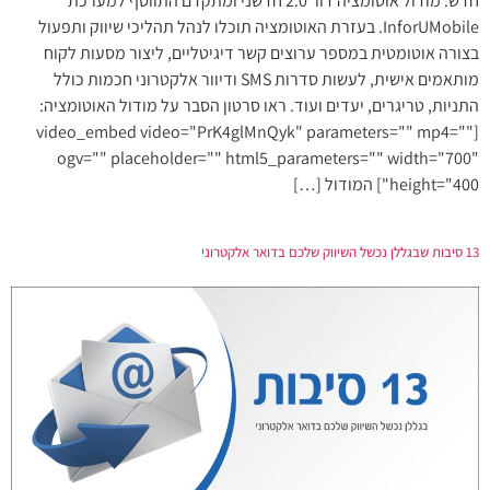
חדש: מודול אוטומציה דור 2.0 חדשני ומתקדם התווסף למערכת
InforUMobile. בעזרת האוטומציה תוכלו לנהל תהליכי שיווק ותפעול
בצורה אוטומטית במספר ערוצים קשר דיגיטליים, ליצור מסעות לקוח
מותאמים אישית, לעשות סדרות SMS ודיוור אלקטרוני חכמות כולל
התניות, טריגרים, יעדים ועוד. ראו סרטון הסבר על מודול האוטומציה:
[video_embed video="PrK4glMnQyk" parameters="" mp4=""
ogv="" placeholder="" html5_parameters="" width="700"
height="400"] המודול […]
13 סיבות שבגללן נכשל השיווק שלכם בדואר אלקטרוני