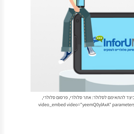
כיצד להתאימם לסלולר: אתר סלולרי, פרסום סלולרי,
, QR Codes ועוד. [video_embed video="yeemQ0ylAxA" parameters="" mp4="" ogv="" placeholder=""