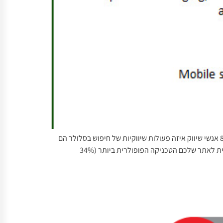
מחקר חדש של חברת MarketingSherpa מציג את האסטרטגיות השיווק שעסקים מבצעים באמצעות חיפוש סלולרי. במחקר הם שאלו 890 אנשי שיווק איזה פעולות שיווקיות של חיפוש בסלולר הם
מבצעים. בפוסט הזה נציג ונסביר את כל אחת מהטכניקות כדי שתוכלו ליישם בעסק שלכם. קודם כל, להלן תוצאות המחקר: גרסה סלולרית לאתר שלכם הטכניקה הפופולרית ביותר (34%