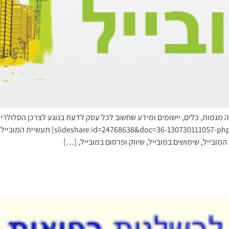
ות מדהימות על שיווק סלולרי. InforUMobile מציגה מגמות, כלים, יישומים ומידע שחשוב לכל עסק לדעת בנו
ולשמר לקוחות במובייל. להורדת המצגת לחצו
מובייל, שימושים במובייל, שיווק ופרסום במובייל, […]