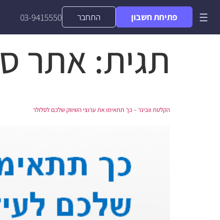
פתיחת חשבון
התחבר
03-9415550
תגית:
אתר סל
הקלטת וובינר – כך תתאימו את ערוצי השיווק שלכם לסלולר