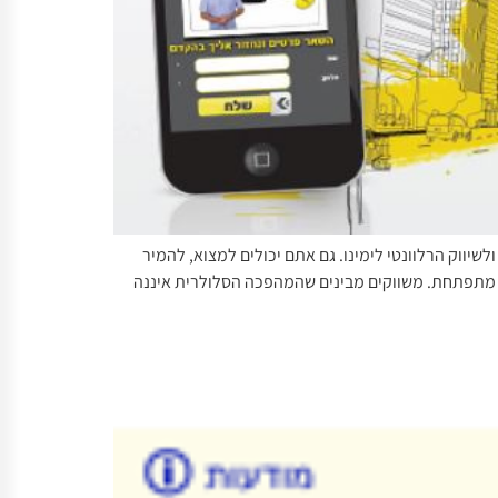
גע לצרכן הסלולרי ולשיווק הרלוונטי לימינו. גם אתם יכולים למצוא, להמיר
 כאן [slideshare id=24768638&doc=36-130730111057-phpapp02] תעשיית המובייל מתפתחת. משווקים מבינים שהמהפכה הסלולרית איננה