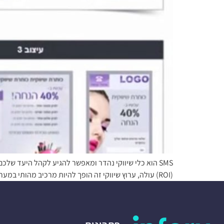
(ROI) עולה, ערוץ שיווקי זה הופך להיות מרכיב מהותי במערך השיווק של העסקים. כאשר אתם שולחים הודעות SMS ללקוחותיכם עם ההצעה שיווקית של […]