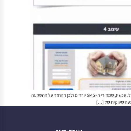
SMS הוא כלי שיווקי נהדר ומאפשר להגיע לקהל היעד שלכם במהירות (95% מהודעות ה- SMS נקראות על ידי הלקוחות תוך 3 דקות) ובזול. עכשיו, שמחירי ה- SMS יורדים ולכן ההחזר על ההשקעה