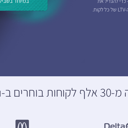
 מתקדמות – כדי להגדיל את
.
חרים ב-inforu