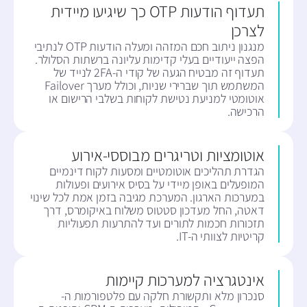
תעדוף הודעות OTP כך שיגיעו מיידית
לצרכן
מנגנון ניתוב חכם המזהה ומעלה הודעות OTP לנתיבי
הפצה ייעודיים בעלי קדימות עליונה ברשתות הסלולר.
תעדוף זה מבטיח הגעה של קודי ה-2FA לנייד של
המשתמש תוך שברירי שניות, וכולל מערך Failover
אוטומטי למניעת נטישת לקוחות בשלבי הרישום או
הרכישה.
אוטומציות וטריגרים מבוססי-אירוע
הגדרת תהליכים אוטומטיים ומסעות לקוח דינמיים
המופעלים באופן מיידי על בסיס אירועים ופעולות
במערכות הארגון. המערכת מגיבה בזמן אמת לכל שינוי
דאטה, החל מעדכון סטטוס משלוח באיקומרס, דרך
תזכורות חכמות לתורים ועד להתרעות תפעוליות
קריטיות לצוותי ה-IT.
אינטגרציה למערכות קיימות
סנכרון מלא ותקשורת חלקה עם פלטפורמות ה-