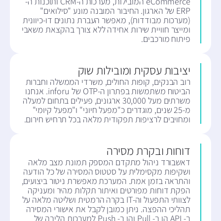
eCommerce המובילות, מערכות ה-CRM ותוכנות ה-
ERP של הארגון. החיבור המובנה מונע "סילואים"
(מערכות מבודדות), מאפשר העברת נתונים דו-כיוונית
ומייצר חוויית שירות אחידה ללא צורך בהקצאת משאבי
פיתוח מורכבים.
יציבות עסקית ומובילות שוק
רוב הבנקים, קופות החולים, משרדי הממשלה וחברות
הביטוח משתמשות בפתרון ה-OTP של inforu. אנחנו
משרתים מעל 30,000 ארגונים, פעילים בתחום למעלה
מ-25 שנים, מוגדרים כ"מפעל חיוני" ו"מפעל קיומי"
ומחויבים לרציפות תפקודית מלאה בכל תרחיש חירום.
דוחות ובקרת מסירה
דאשבורד ניהול מתקדם המספק תמונת מצב מלאה
ושקיפות מקסימלית על סטטוס המסירה של כל הודעה
והתראה בזמן אמת. המערכת מאפשרת ניטור ביצועים,
הפקת דוחות מפורטים ואיתור תקלות מהיר ומעניקה
לצוותי התפעול וה-IT בקרה הרמטית ושליטה מלאה על
תהליכי ההפצה. ניתן כמובן לקבל את אישורי המסירה
ב- API הן ב- Pull והן ב- Push למערכות הליבה של