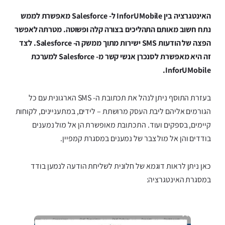
האינטגרציה בין InforUMobile ל- Salesforce מאפשרת לממש
נתח חשוב מאותם התהליכים בצורה קלה ופשוטה. מטרתה לאפשר
הפצה של הודעות SMS ישירות מתוך ממשק ה- Salesforce. לצד
זה היא מאפשרת לסנכרן אנשי קשר מ- Salesforce למערכת
InforUMobile.
בעזרת התוסף ניתן לנהל את תכתובת ה- SMS הארגונית עם כל
הגורמים אליהם ליבת העסק מרושתת – לידים, במתעניינים, לקוחות
קיימים, בספקים ועוד. התכתובת מאופשרת הן אל מול נמענים
בודדים והן אל מול צבר של נמענים במסגרת קמפיין.
כאן ניתן לראות דוגמא של חלונית לשליחת הודעה לנמען בודד
במסגרת האינטגרציה: