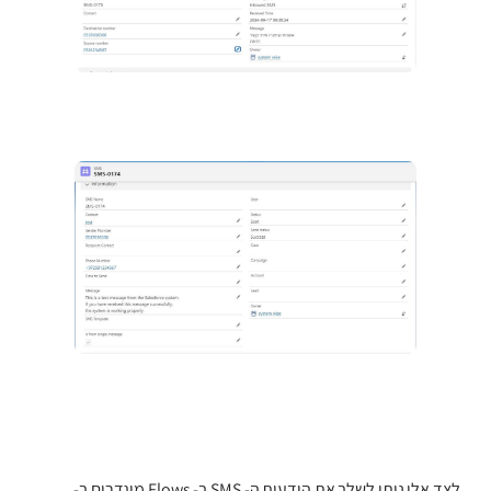
לצד אלו ניתן לשלב את הודעות ה- SMS ב- Flows מוגדרים ב-