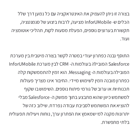
בצורה זו ניתן להעמיק את האינטראקציה עם כל נמען דרך שלל
הכלים ש- InforUMobile מציעה, לרבות ביצוע של סגמנטציה,
תקשורת בערוצים נוספים, הפעלת מסעות לקוח, תהליכי אוטומציה
ועוד.
התוסף נבנה כפתרון יעודי במטרה לקשר בצורה מיטבית בין מערכת
Salesforce המובילה בעולמות ה- CRM לבין מערכת InforUMobile
המובילה בעולמות ה- Messaging. הוא זמין להתממשקות קלה
כפתרון מובנה וזמין לשימוש מיידי. החיבור אינו מצריך פעולות
תכנותיות או ערוב של גורמי פיתוח נוספים. השימוש בו שקוף
למשתמש כיוון שהוא מתבצע בתוך ממשק ה- Salesforce מבלי
להוציא את המשתמש לסביבת עבודה נפרדת. שילוב כזה של
יתרונות מקנה למי שמאמץ את הפתרון ערך, נוחות ויעילות תפעולית
בלתי מתפשרת.