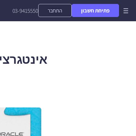
פתיחת חשבון
התחבר
03-9415550
אינטגרציה בין inforu ל-s