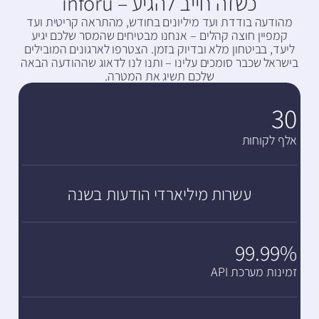
כשזה חייב להגיע – inforu
מהודעה בודדת ועד מיליונים בחודש, מהתראה קריטית ועד
קמפיין חוצה קהלים – אנחנו מבטיחים שהמסר שלכם יגיע
ליעד, בביטחון מלא ובדיוק בזמן. הצטרפו לארגונים המובילים
בישראל שכבר סומכים עלינו – ותנו לנו לדאוג שההודעה הבאה
שלכם תשיג את המטרה.
30
אלף לקוחות
עשרות מיליארדי הודעות בשנה
99.99%
זמינות מערכת API