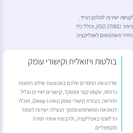
וחות ישירות לטלפון הנייד.
הפתרון מייתר את הצורך בפיתוח מורכב מול מערכות ההפעלה, עומד בתקני האבטחה המחמירים ביותר (ISO 27001), וכולל כלי
החזיר משתמשים לאפליקציה
בולטות ויזואלית וקישורי עומק
שדרגו את המסרים שלכם באמצעות שילוב תמונות
גדולות, טקסט קצר וממוקד, קישורים ישירים וצליל
התראה. בעזרת קישורי עומק (Deep Links), תוכלו
לנווט את המשתמש ממסך הנעילה ישירות לעמוד
הרלוונטי באפליקציה, ולהבטיח אחוזי המרה
מקסימליים.