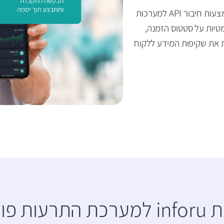
הפכו את האפליקציה לאפיק שירות מהיר ואמין. באמצעות חיבור API למערכות
טיות על סטטוס הזמנה,
ת את שקיפות המידע ללקוח
מה הופך את inforu למערכת התר