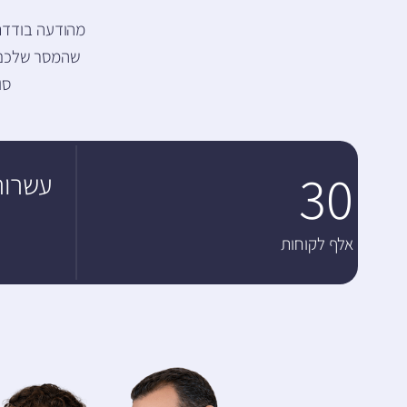
מהודעה בודדת 
שהמסר שלכם י
סו
30
עשרות
אלף לקוחות