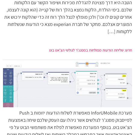
הטבה היא דרך מצוינת להגדלת מכירות ושיפור הקשר עם הלקוחות
שלכם. בימי הולדת, הלקוח נמצא בהלך רוח של קנייה (הוא קונה לעצמו,
אחרים קונים לו וכו') ולכן מומלץ לנצל הלך רוח זה כדי שהלקוח ירכוש את
המוצרים אצלכם. מחקר של חברת experian מצא כי הודעות שנשלחות
ללקוחות […]
חדש: שליחת הודעות מפולחות במסנג'ר לגולשי הצ'אט בוט
מערכת InforUMobile מאפשרת לשלוח הודעות יזומות ב Push
לפייסבוק מסנג'ר לגולשים אשר ניהלו עם העסק שלכם שיחה באמצעות
הצ'אט בוט. בנוסף המערכת מאפשרת לפלח את משתמשי הבוט על פי
האינטראקציות אשר התרחשו במהלך השיחות ואז לשלוח הודעות שונות