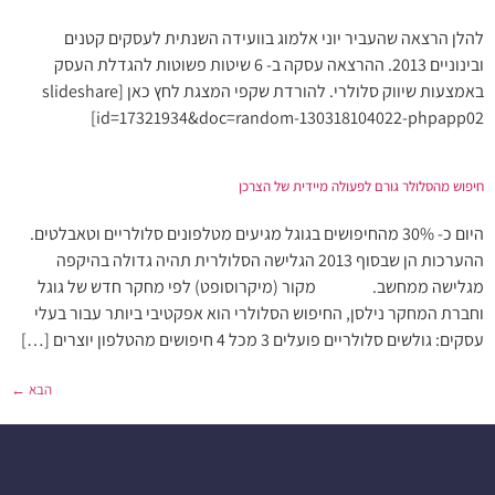
להלן הרצאה שהעביר יוני אלמוג בוועידה השנתית לעסקים קטנים
ובינוניים 2013. ההרצאה עסקה ב- 6 שיטות פשוטות להגדלת העסק
באמצעות שיווק סלולרי. להורדת שקפי המצגת לחץ כאן [slideshare
id=17321934&doc=random-130318104022-phpapp02]
חיפוש מהסלולר גורם לפעולה מיידית של הצרכן
היום כ- 30% מהחיפושים בגוגל מגיעים מטלפונים סלולריים וטאבלטים.
ההערכות הן שבסוף 2013 הגלישה הסלולרית תהיה גדולה בהיקפה
מגלישה ממחשב. מקור (מיקרוסופט) לפי מחקר חדש של גוגל
וחברת המחקר נילסן, החיפוש הסלולרי הוא אפקטיבי ביותר עבור בעלי
עסקים: גולשים סלולריים פועלים 3 מכל 4 חיפושים מהטלפון יוצרים […]
הבא
←