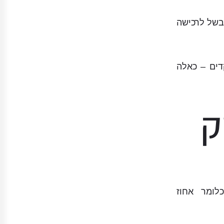
 בשל לרכישה
דים – כאלה
ק
רה של גולשים באתר Ecommerce, כלומר אחוז