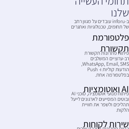
תחומי העשייה
שלנו
ב-inforu עובדים על מגוון רחב
של תחומים, טכנולוגיות ואתגרים
פלטפורמת
תקשורת
פיתוח פתרונות תקשורת
רב-ערוציים המשלבים
WhatsApp, Email, SMS,
הודעות קוליות ו- Push
בפלטפורמה אחת.
AI ואוטומציות
פיתוח מנועי אוטומציה, סוכני AI
ובוטים המסייעים לארגונים לייעל
תהליכים ולשפר את חוויית
הלקוח.
שירות לקוחות
בניית פתרונות למרכזי שירות