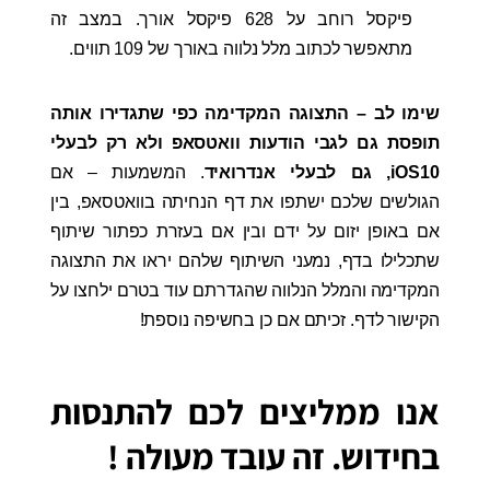
פיקסל רוחב על 628 פיקסל אורך. במצב זה
מתאפשר לכתוב מלל נלווה באורך של 109 תווים.
שימו לב – התצוגה המקדימה כפי שתגדירו אותה
תופסת גם לגבי הודעות וואטסאפ ולא רק לבעלי
iOS10, גם לבעלי אנדרואיד
. המשמעות – אם
הגולשים שלכם ישתפו את דף הנחיתה בוואטסאפ, בין
אם באופן יזום על ידם ובין אם בעזרת כפתור שיתוף
שתכלילו בדף, נמעני השיתוף שלהם יראו את התצוגה
המקדימה והמלל הנלווה שהגדרתם עוד בטרם ילחצו על
הקישור לדף. זכיתם אם כן בחשיפה נוספת!
אנו ממליצים לכם להתנסות
בחידוש. זה עובד מעולה !