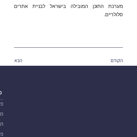
מערכת התוכן המובילה בישראל לבניית אתרים
סלולריים.
הקודם
הבא
פ
פת
מער
תוכ
פת