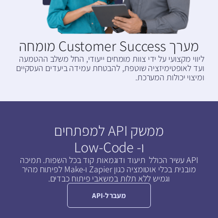
מערך Customer Success מומחה
ליווי מקצועי על ידי צוות מומחים ייעודי, החל משלב ההטמעה
ועד לאופטימיזציה שוטפת, להבטחת עמידה ביעדים העסקיים
ומיצוי יכולות המערכת.
ממשק API למפתחים
ו- Low-Code
API עשיר הכולל תיעוד ודוגמאות קוד בכל השפות. תמיכה
מובנית בכלי אוטומציה כגון Zapier ו-Make לפיתוח מהיר
וגמיש ללא תלות במשאבי פיתוח כבדים.
מעבר ל-API