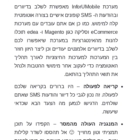
מערכת InforUMobile מאפשרת לשלב בדיוורים
ובהודעות ה- SMS קופונים אישיים בצורה אוטומטית
קלה למימוש. כמו כן אם אתם עובדים עם מערכות
eCommerce וסליקה כגון Magento ו- edea תוכלו
להנות מהאינטגרציות במערכת שיאפשרו לכם
לשלב בדיוורים אלמנטים יעודיים וכן ליצר היזון חוזר
בין המערכות למערכות החיצוניות לאורך תהליך
האוטומציה כדי לעקוב אחר מימושי ההטבות ולנהל
את תוואי התהליך בהתאם.
קריאה לפעולה
– היו ברורים בקריאה שלכם
לפעולה. זה נכון לגבי כל דיוור והודעות SMS שאתם
שולחים. הדגישו לנמען מה הצעד הבא שכדאי
שיעשה.
המנגניה העולה מהמסר
– הקפידו על תוכן
תמציתי וטון מחוייך 🙂 אל תהססו לשדר קלילות