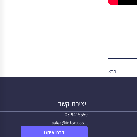
הבא
יצירת קשר
03-9415550
sales@inforu.co.il
דברו איתנו