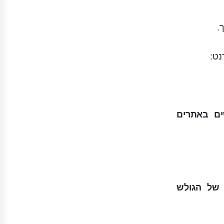
.
נט:
נה 2,683,630 , (Real Users), שגולשים באתרים
 של הגולש