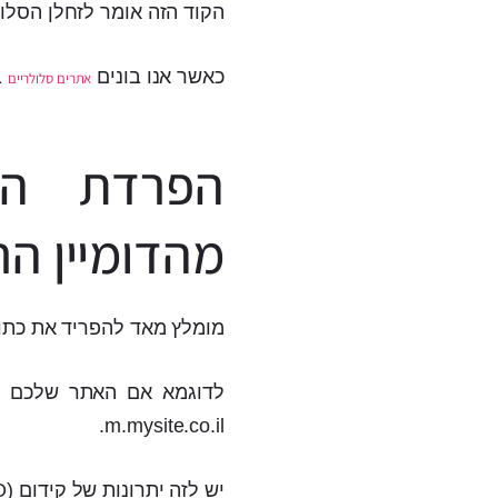
הקוד הזה אומר לזחלן הסלול
כאשר אנו בונים
ב
אתרים סלולריים
הפרדת הד
מהדומיין הר
מומלץ מאד להפריד את כתו
m.mysite.co.il.
יש לזה יתרונות של קידום (SEO) וכן לגולש זה יותר ברור היכן הוא בעצם נמצא.