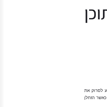
כן
זחלן של גוגל מגיע לסרוק את
 כאשר הזחלן