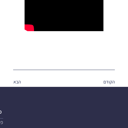
הקודם
הבא
פ
פת