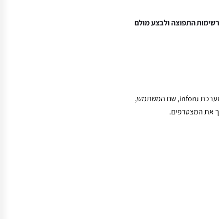
מולם
במסך המשתמש של מערכת easy card יש להכניס את פרטי המשתמש, כולל אישור שהמשתמש הוא לקוח במערכת inforu, שם המשתמש,