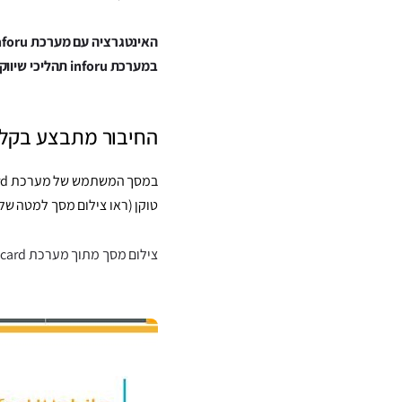
האינטגרציה עם מערכת inforu מאפשרת להכניס בצורה אוטומטית צרכנים שמילאו את דף הסליקה לתוך רשימות התפוצה ולבצע
במערכת inforu תהליכי שיווק תפעול ואוטומציה מתקדמים.
החיבור מתבצע בקלו
טוקן (ראו צילום מסך למטה של אזור הטוקן במערכת inforu) ושיוך לקבו
צילום מסך מתוך מערכת easy card של אזור הכנסת פרטי המשתמש במערכת