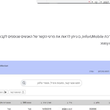
צילום מתוך מסך הדוחות במערכת InforUMobile, בו ניתן לראות את פרטי הקשר של האנשים 