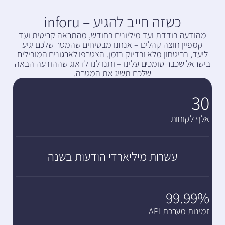
כשזה חייב להגיע – inforu
מהודעה בודדת ועד מיליונים בחודש, מהתראה קריטית ועד
קמפיין חוצה קהלים – אנחנו מבטיחים שהמסר שלכם יגיע
ליעד, בביטחון מלא ובדיוק בזמן. הצטרפו לארגונים המובילים
בישראל שכבר סומכים עלינו – ותנו לנו לדאוג שההודעה הבאה
שלכם תשיג את המטרה.
30
אלף לקוחות
עשרות מיליארדי הודעות בשנה
99.99%
זמינות מערכת API