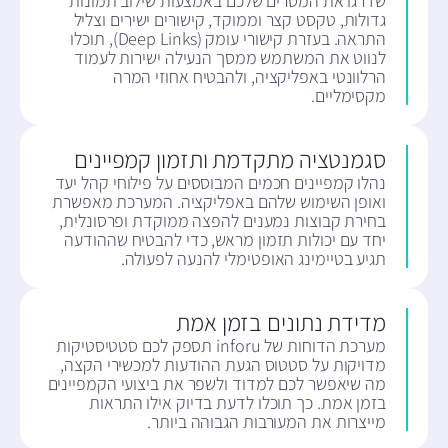
שדרגו את המסרים שלכם באמצעות שילוב תמונות
גדולות, טקסט קצר וממוקד, קישורים ישירים וצליל
התראה. בעזרת קישורי עומק (Deep Links), תוכלו
לנווט את המשתמש ממסך הנעילה ישירות לעמוד
הרלוונטי באפליקציה, ולהבטיח אחוזי המרה
מקסימליים.
סגמנטציה מתקדמת ותזמון קמפיינים
נהלו קמפיינים חכמים המבוססים על פילוחי קהל יעד
ואופן השימוש שלהם באפליקציה. המערכת מאפשרת
בחירת קבוצות נמענים להפצה ממוקדת ופרסונלית,
יחד עם יכולות תזמון מראש, כדי להבטיח שההודעה
תגיע בטיימינג האופטימלי להנעה לפעולה.
מדידת נתונים בזמן אמת
מערכת הדוחות של inforu תספק לכם סטטיסטיקות
מדויקות על סטטוס הגעת ההודעות למכשירי הקצה,
מה שיאפשר לכם למדוד ולשפר את ביצועי הקמפיינים
בזמן אמת. כך תוכלו לדעת בדיוק אילו התראות
מייצרות את המעורבות הגבוהה ביותר.