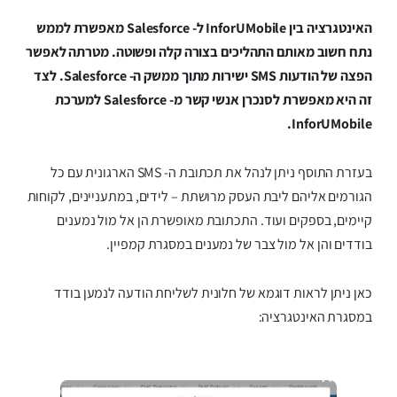
האינטגרציה בין InforUMobile ל- Salesforce מאפשרת לממש
נתח חשוב מאותם התהליכים בצורה קלה ופשוטה. מטרתה לאפשר
הפצה של הודעות SMS ישירות מתוך ממשק ה- Salesforce. לצד
זה היא מאפשרת לסנכרן אנשי קשר מ- Salesforce למערכת
InforUMobile.
בעזרת התוסף ניתן לנהל את תכתובת ה- SMS הארגונית עם כל
הגורמים אליהם ליבת העסק מרושתת – לידים, במתעניינים, לקוחות
קיימים, בספקים ועוד. התכתובת מאופשרת הן אל מול נמענים
בודדים והן אל מול צבר של נמענים במסגרת קמפיין.
כאן ניתן לראות דוגמא של חלונית לשליחת הודעה לנמען בודד
במסגרת האינטגרציה: