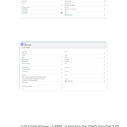
לצד אלו ניתן לשלב את הודעות ה- SMS ב- Flows מוגדרים ב-