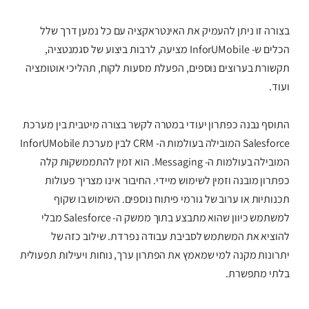
בצורה זו ניתן להעמיק את האינטראקציה עם כל נמען דרך שלל
הכלים ש- InforUMobile מציעה, לרבות ביצוע של סגמנטציה,
תקשורת בערוצים נוספים, הפעלת מסעות לקוח, תהליכי אוטומציה
ועוד.
התוסף נבנה כפתרון יעודי במטרה לקשר בצורה מיטבית בין מערכת
Salesforce המובילה בעולמות ה- CRM לבין מערכת InforUMobile
המובילה בעולמות ה- Messaging. הוא זמין להתממשקות קלה
כפתרון מובנה וזמין לשימוש מיידי. החיבור אינו מצריך פעולות
תכנותיות או ערוב של גורמי פיתוח נוספים. השימוש בו שקוף
למשתמש כיוון שהוא מתבצע בתוך ממשק ה- Salesforce מבלי
להוציא את המשתמש לסביבת עבודה נפרדת. שילוב כזה של
יתרונות מקנה למי שמאמץ את הפתרון ערך, נוחות ויעילות תפעולית
בלתי מתפשרת.