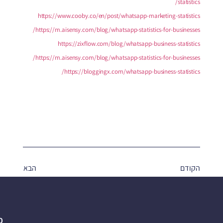
statistics/
https://www.cooby.co/en/post/whatsapp-marketing-statistics
https://m.aisensy.com/blog/whatsapp-statistics-for-businesses/
https://zixflow.com/blog/whatsapp-business-statistics
https://m.aisensy.com/blog/whatsapp-statistics-for-businesses/
https://bloggingx.com/whatsapp-business-statistics/
הקודם
הבא
פ